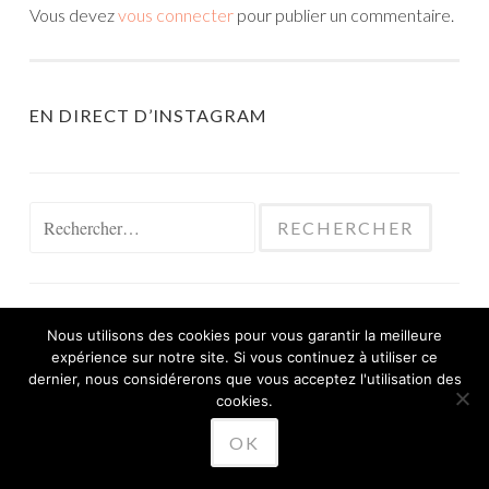
Vous devez
vous connecter
pour publier un commentaire.
EN DIRECT D’INSTAGRAM
Rechercher :
Nous utilisons des cookies pour vous garantir la meilleure
expérience sur notre site. Si vous continuez à utiliser ce
FIÈREMENT PROPULSÉ PAR WORDPRESS
dernier, nous considérerons que vous acceptez l'utilisation des
THÈME SKETCH PAR
cookies.
WORDPRESS.COM
.
OK