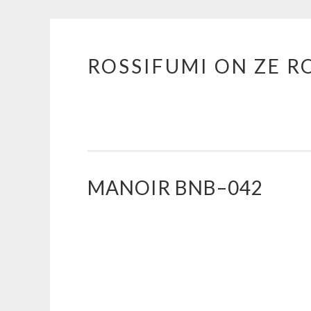
ROSSIFUMI ON ZE R
Aller
au
contenu
principal
MANOIR BNB–042