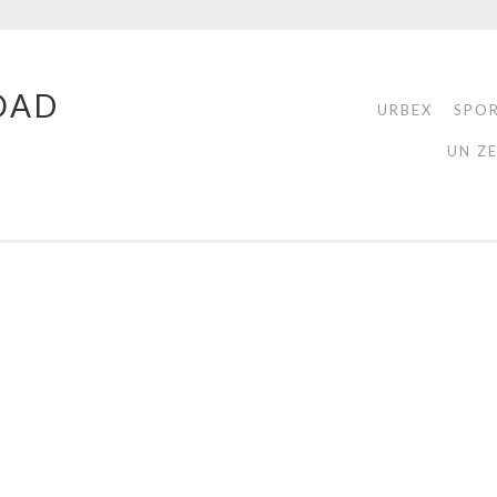
OAD
URBEX
SPO
UN Z