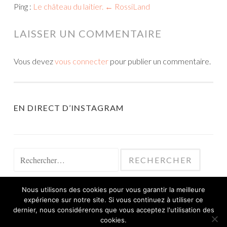
Ping :
Le château du laitier. ← RossiLand
LAISSER UN COMMENTAIRE
Vous devez
vous connecter
pour publier un commentaire.
EN DIRECT D’INSTAGRAM
Rechercher :
Nous utilisons des cookies pour vous garantir la meilleure
expérience sur notre site. Si vous continuez à utiliser ce
dernier, nous considérerons que vous acceptez l'utilisation des
cookies.
FIÈREMENT PROPULSÉ PAR WORDPRESS