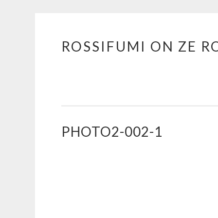
ROSSIFUMI ON ZE R
Aller
au
contenu
principal
PHOTO2-002-1