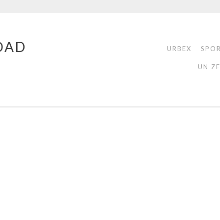
OAD
URBEX
SPO
UN Z