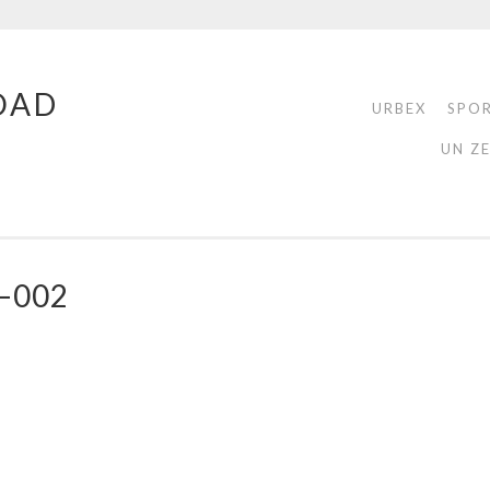
OAD
URBEX
SPO
UN Z
–002