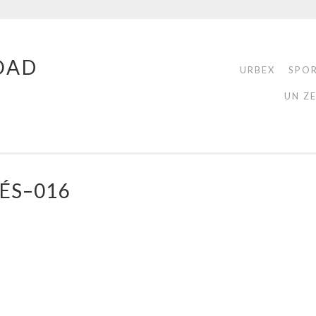
OAD
URBEX
SPO
UN Z
ÉS–016