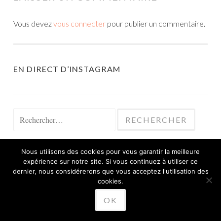
Vous devez
vous connecter
pour publier un commentaire.
EN DIRECT D’INSTAGRAM
Rechercher :
Nous utilisons des cookies pour vous garantir la meilleure
expérience sur notre site. Si vous continuez à utiliser ce
dernier, nous considérerons que vous acceptez l'utilisation des
cookies.
FIÈREMENT PROPULSÉ PAR WORDPRESS
THÈME SKETCH PAR
WORDPRESS.COM
.
OK