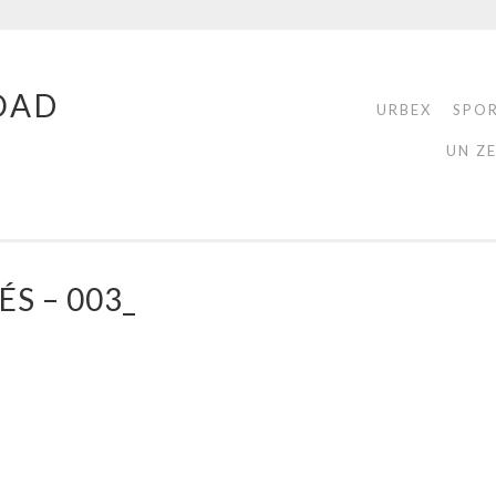
OAD
URBEX
SPO
UN Z
S – 003_