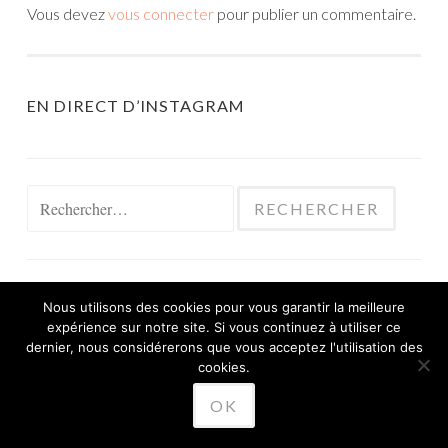
Vous devez
vous connecter
pour publier un commentaire.
EN DIRECT D’INSTAGRAM
Rechercher :
Nous utilisons des cookies pour vous garantir la meilleure
expérience sur notre site. Si vous continuez à utiliser ce
FIÈREMENT PROPULSÉ PAR WORDPRESS
dernier, nous considérerons que vous acceptez l'utilisation des
THÈME SKETCH PAR
cookies.
WORDPRESS.COM
.
OK