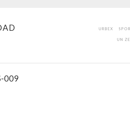
OAD
URBEX
SPO
UN Z
-009