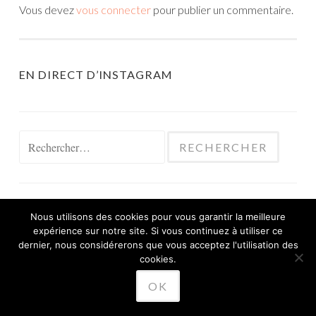
Vous devez
vous connecter
pour publier un commentaire.
EN DIRECT D’INSTAGRAM
Rechercher :
Nous utilisons des cookies pour vous garantir la meilleure
expérience sur notre site. Si vous continuez à utiliser ce
FIÈREMENT PROPULSÉ PAR WORDPRESS
dernier, nous considérerons que vous acceptez l'utilisation des
THÈME SKETCH PAR
cookies.
WORDPRESS.COM
.
OK