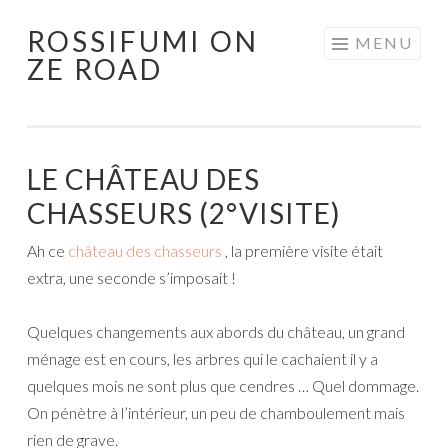
ROSSIFUMI ON
Aller
MENU
ZE ROAD
au
contenu
principal
LE CHÂTEAU DES
CHASSEURS (2°VISITE)
Ah ce
château des chasseurs
, la première visite était
extra, une seconde s’imposait !
Quelques changements aux abords du château, un grand
ménage est en cours, les arbres qui le cachaient il y a
quelques mois ne sont plus que cendres … Quel dommage.
On pénètre à l’intérieur, un peu de chamboulement mais
rien de grave.