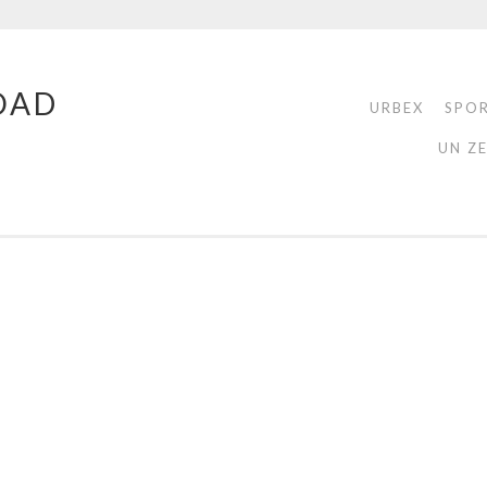
OAD
URBEX
SPO
UN Z