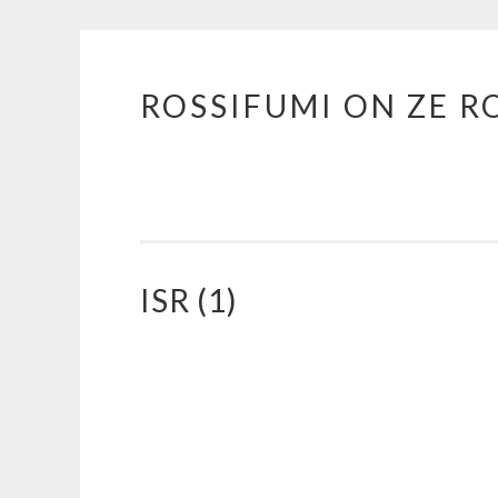
ROSSIFUMI ON ZE R
Aller
au
contenu
principal
ISR (1)