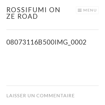
ROSSIFUMI ON
Aller
MENU
ZE ROAD
au
contenu
principal
08073116B500IMG_0002
LAISSER UN COMMENTAIRE