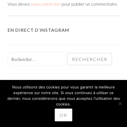
Vous devez
vous connecter
pour publier un commentaire.
EN DIRECT D’INSTAGRAM
Rechercher :
Nous utilisons des cookies pour vous garantir la meilleure
expérience sur notre site. Si vous continuez à utiliser ce
FIÈREMENT PROPULSÉ PAR WORDPRESS
dernier, nous considérerons que vous acceptez l'utilisation des
THÈME SKETCH PAR
cookies.
WORDPRESS.COM
.
OK