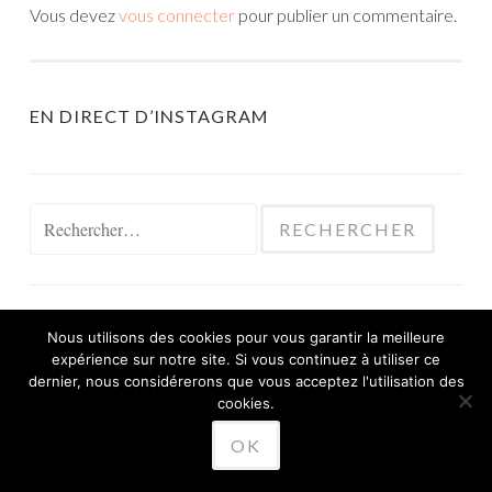
Vous devez
vous connecter
pour publier un commentaire.
EN DIRECT D’INSTAGRAM
Rechercher :
Nous utilisons des cookies pour vous garantir la meilleure
expérience sur notre site. Si vous continuez à utiliser ce
FIÈREMENT PROPULSÉ PAR WORDPRESS
dernier, nous considérerons que vous acceptez l'utilisation des
THÈME SKETCH PAR
cookies.
WORDPRESS.COM
.
OK