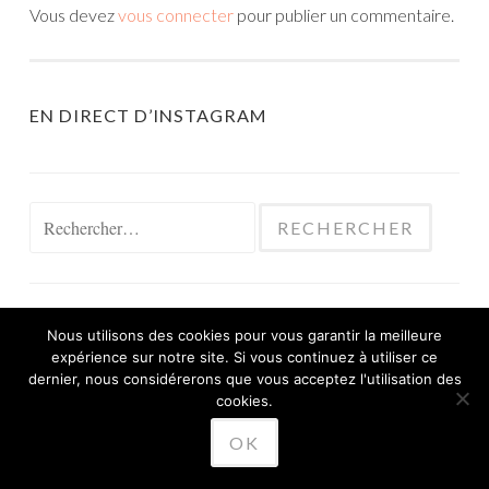
Vous devez
vous connecter
pour publier un commentaire.
EN DIRECT D’INSTAGRAM
Rechercher :
Nous utilisons des cookies pour vous garantir la meilleure
expérience sur notre site. Si vous continuez à utiliser ce
FIÈREMENT PROPULSÉ PAR WORDPRESS
dernier, nous considérerons que vous acceptez l'utilisation des
THÈME SKETCH PAR
cookies.
WORDPRESS.COM
.
OK