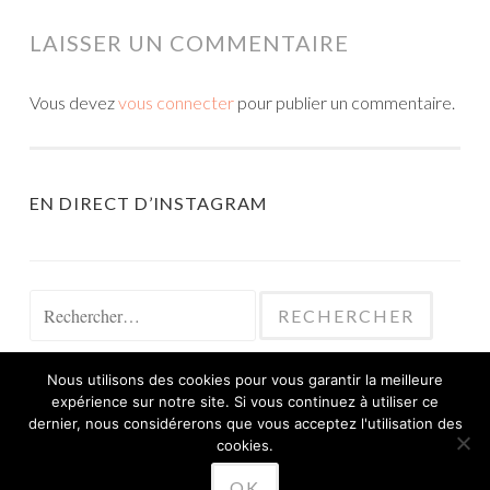
LAISSER UN COMMENTAIRE
Vous devez
vous connecter
pour publier un commentaire.
EN DIRECT D’INSTAGRAM
Rechercher :
Nous utilisons des cookies pour vous garantir la meilleure
expérience sur notre site. Si vous continuez à utiliser ce
dernier, nous considérerons que vous acceptez l'utilisation des
cookies.
FIÈREMENT PROPULSÉ PAR WORDPRESS
OK
THÈME SKETCH PAR
WORDPRESS.COM
.