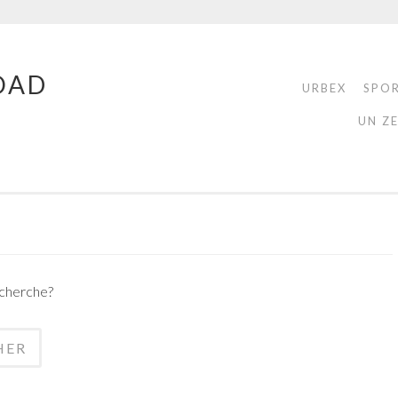
OAD
URBEX
SPO
UN Z
echerche?