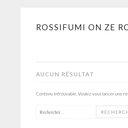
ROSSIFUMI ON ZE R
Aller
au
contenu
principal
AUCUN RÉSULTAT
Contenu Introuvable. Voulez-vous lancer une r
Rechercher :