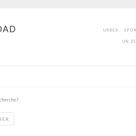
OAD
URBEX
SPO
UN Z
echerche?