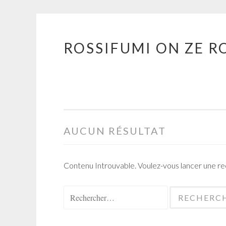
ROSSIFUMI ON ZE R
Aller
au
contenu
principal
AUCUN RÉSULTAT
Contenu Introuvable. Voulez-vous lancer une r
Rechercher :