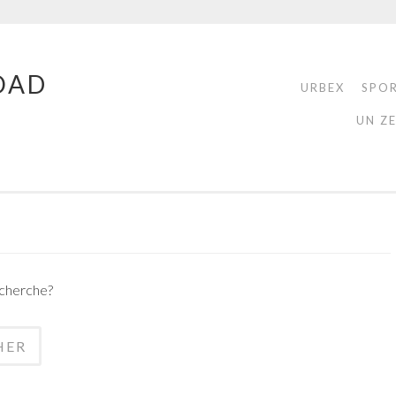
OAD
URBEX
SPO
UN Z
echerche?