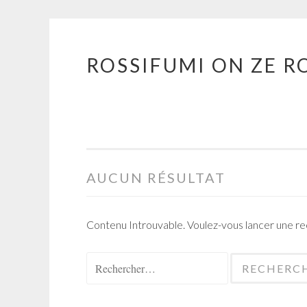
ROSSIFUMI ON ZE R
Aller
au
contenu
principal
AUCUN RÉSULTAT
Contenu Introuvable. Voulez-vous lancer une r
Rechercher :