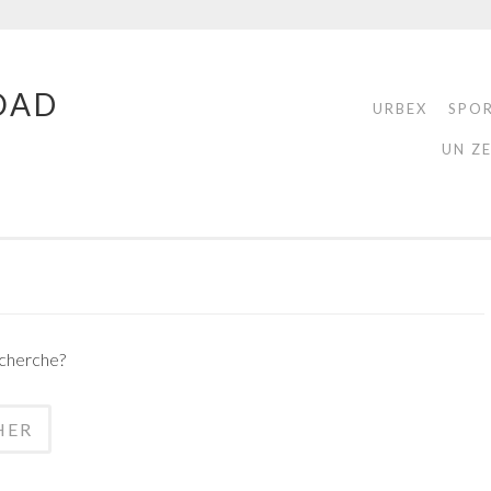
OAD
URBEX
SPO
UN Z
echerche?