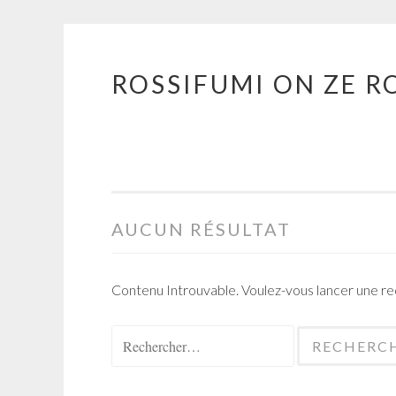
ROSSIFUMI ON ZE R
Aller
au
contenu
principal
AUCUN RÉSULTAT
Contenu Introuvable. Voulez-vous lancer une r
Rechercher :