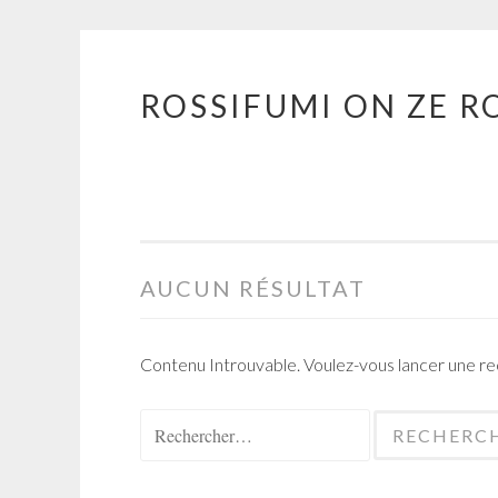
ROSSIFUMI ON ZE R
Aller
au
contenu
principal
AUCUN RÉSULTAT
Contenu Introuvable. Voulez-vous lancer une r
Rechercher :