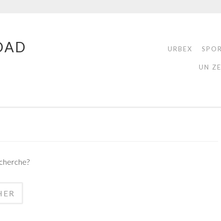
OAD
URBEX
SPO
UN Z
echerche?