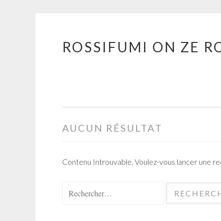
ROSSIFUMI ON ZE R
Aller
au
contenu
principal
AUCUN RÉSULTAT
Contenu Introuvable. Voulez-vous lancer une r
Rechercher :