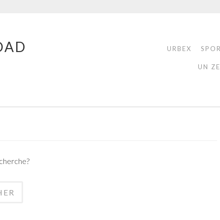
OAD
URBEX
SPO
UN Z
echerche?