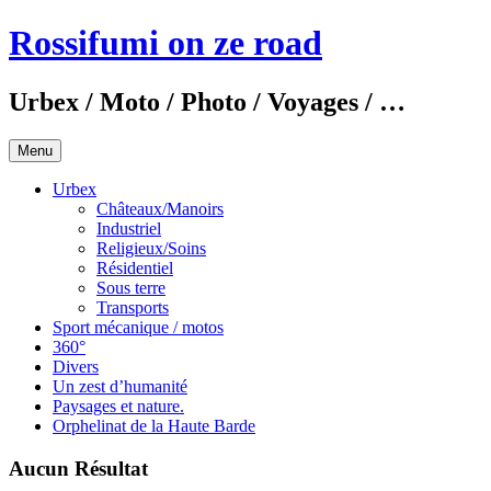
Aller
Rossifumi on ze road
au
contenu
principal
Urbex / Moto / Photo / Voyages / …
Menu
Urbex
Châteaux/Manoirs
Industriel
Religieux/Soins
Résidentiel
Sous terre
Transports
Sport mécanique / motos
360°
Divers
Un zest d’humanité
Paysages et nature.
Orphelinat de la Haute Barde
Aucun Résultat