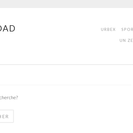
OAD
URBEX
SPO
UN Z
echerche?