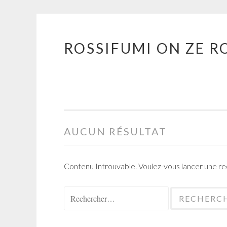
ROSSIFUMI ON ZE R
Aller
au
contenu
principal
AUCUN RÉSULTAT
Contenu Introuvable. Voulez-vous lancer une r
Rechercher :