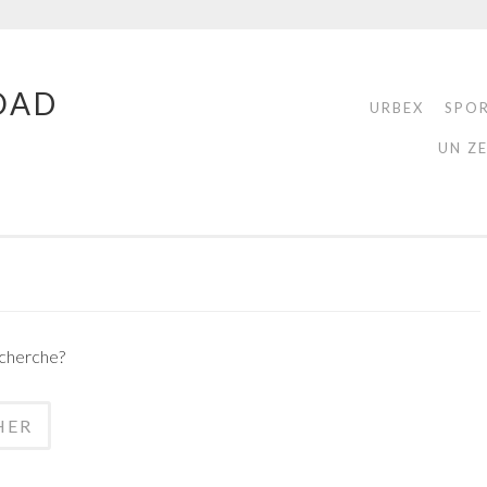
OAD
URBEX
SPO
UN Z
echerche?