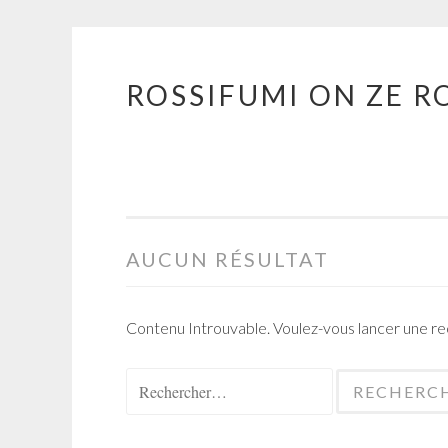
ROSSIFUMI ON ZE R
Aller
au
contenu
principal
AUCUN RÉSULTAT
Contenu Introuvable. Voulez-vous lancer une r
Rechercher :