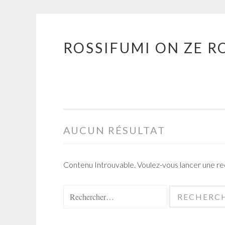
ROSSIFUMI ON ZE R
Aller
au
contenu
principal
AUCUN RÉSULTAT
Contenu Introuvable. Voulez-vous lancer une r
Rechercher :