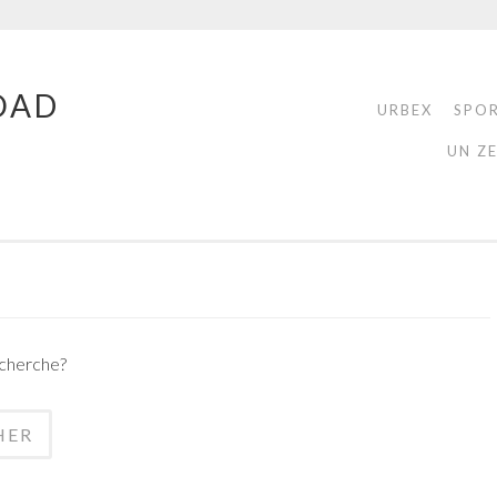
OAD
URBEX
SPO
UN Z
echerche?