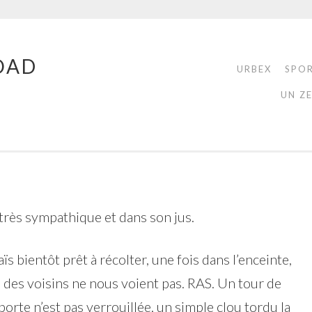
OAD
URBEX
SPO
UN Z
très sympathique et dans son jus.
ïs bientôt prêt à récolter, une fois dans l’enceinte,
i des voisins ne nous voient pas. RAS. Un tour de
a porte n’est pas verrouillée, un simple clou tordu la